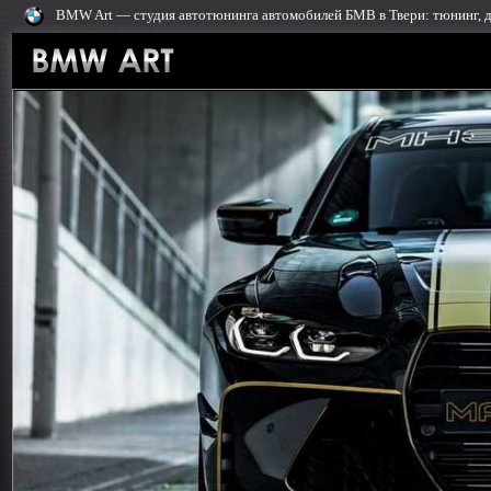
BMW Art — cтудия автотюнинга автомобилей БМВ в Твери: тюнинг, 