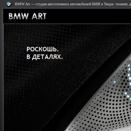
BMW Art — cтудия автотюнинга автомобилей БМВ в Твери: тюнинг, 