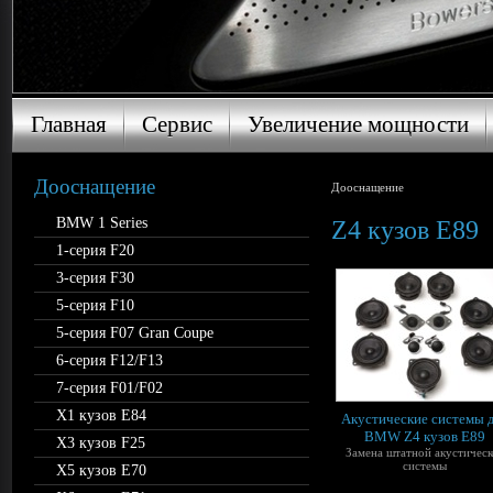
Главная
Сервис
Увеличение мощности
Главная
Сервис
Увеличение мощности
Дооснащение
Дооснащение
BMW 1 Series
Z4 кузов E89
1-серия F20
3-серия F30
5-серия F10
5-серия F07 Gran Coupe
6-серия F12/F13
7-серия F01/F02
X1 кузов E84
Акустические системы 
BMW Z4 кузов E89
X3 кузов F25
Замена штатной акустическ
системы
X5 кузов E70