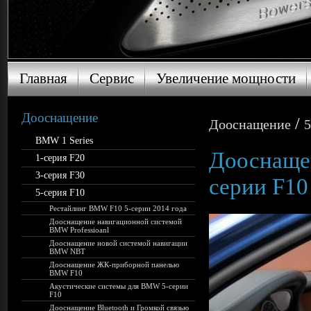
Главная
Сервис
Увеличение мощности
Главная
Сервис
Увеличение мощности
Дооснащение
/
Дооснащение
5
BMW 1 Series
Дооснаще
1-серия F20
3-серия F30
серии F10
5-серия F10
Рестайлинг BMW F10 5-серии 2014 года
Дооснащение навигационной системой
BMW Professioanl
Дооснащение новой системой навигации
BMW NBT
Дооснащение ЖК-приборной панелью
BMW F10
Акустические системы для BMW 5-серии
F10
Дооснащение Bluetooth и Громкой связью