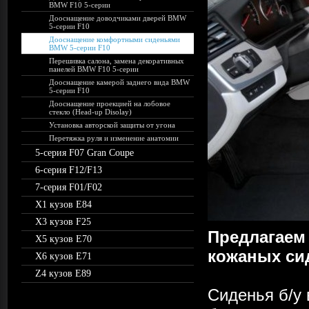
BMW F10 5-серии
Дооснащение доводчиками дверей BMW
5-серии F10
Дооснащение комфортными сиденьями
BMW 5-серии F10
Перешивка салона, замена декоративных
панелей BMW F10 5-серии
Дооснащение камерой заднего вида BMW
5-серии F10
Дооснащение проекцией на лобовое
стекло (Head-up Disolay)
Установка авторской защиты от угона
Перетяжка руля и изменение анатомии
5-серия F07 Gran Coupe
6-серия F12/F13
7-серия F01/F02
X1 кузов E84
X3 кузов F25
Предлагаем
X5 кузов E70
кожаных сид
X6 кузов E71
Z4 кузов E89
Сиденья б/у 