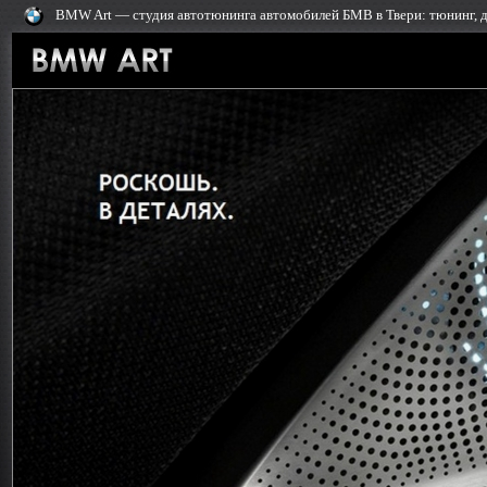
BMW Art — cтудия автотюнинга автомобилей БМВ в Твери: тюнинг, д