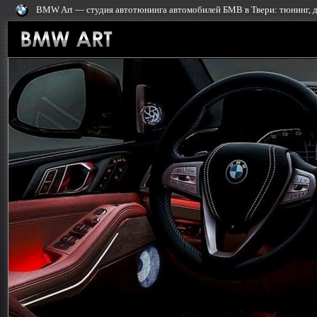
BMW Art — cтудия автотюнинга автомобилей БМВ в Твери: тюнинг, до