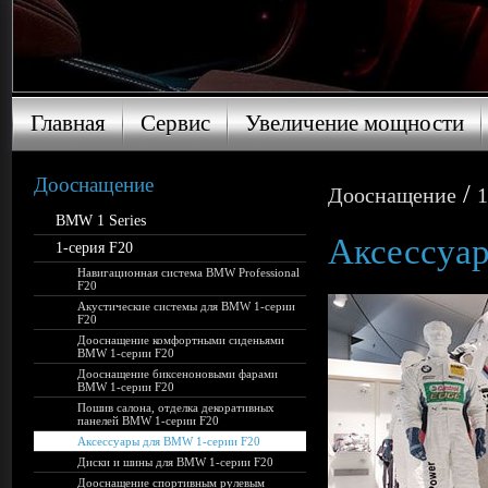
Главная
Сервис
Увеличение мощности
Главная
Сервис
Увеличение мощности
Дооснащение
/
Дооснащение
1
BMW 1 Series
Аксессуа
1-серия F20
Навигационная система BMW Professional
F20
Акустические системы для BMW 1-серии
F20
Дооснащение комфортными сиденьями
BMW 1-серии F20
Дооснащение биксеноновыми фарами
BMW 1-серии F20
Пошив салона, отделка декоративных
панелей BMW 1-серии F20
Аксессуары для BMW 1-серии F20
Диски и шины для BMW 1-серии F20
Дооснащение спортивным рулевым