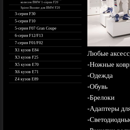
колесом BMW 1-серии F20
Spirnt Booster для BMW F20
3-серия F30
5-серия F10
5-серия F07 Gran Coupe
6-серия F12/F13
7-серия F01/F02
X1 кузов E84
Любые аксесс
X3 кузов F25
-Ножные ковр
X5 кузов E70
X6 кузов E71
-Одежда
Z4 кузов E89
-Обувь
-Брелоки
-Адаптеры для
-Светодиодны